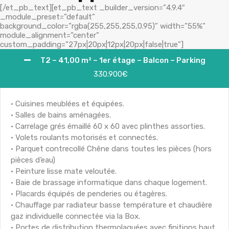
[/et_pb_text][et_pb_text _builder_version=”4.9.4″
_module_preset=”default”
background_color=”rgba(255,255,255,0.95)” width=”55%”
module_alignment=”center”
custom_padding=”27px|20px|12px|20px|false|true”]
T2 – 41,00 m² – 1er étage – Balcon – Parking
330.900€
• Cuisines meublées et équipées.
• Salles de bains aménagées.
• Carrelage grés émaillé 60 x 60 avec plinthes assorties.
• Volets roulants motorisés et connectés.
• Parquet contrecollé Chêne dans toutes les pièces (hors
pièces d’eau)
• Peinture lisse mate veloutée.
• Baie de brassage informatique dans chaque logement.
• Placards équipés de penderies ou étagères.
• Chauffage par radiateur basse température et chaudière
gaz individuelle connectée via la Box.
• Portes de distribution thermolaquées avec finitions haut