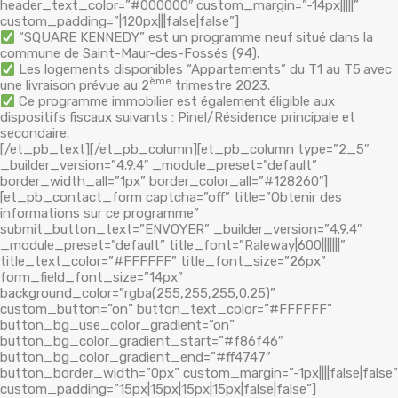
header_text_color=”#000000″ custom_margin=”-14px|||||”
custom_padding=”|120px|||false|false”]
“SQUARE KENNEDY” est un programme neuf
situé dans la
commune de Saint-Maur-des-Fossés (94).
Les logements disponibles “Appartements” du T1 au T5
avec
ème
une livraison prévue au 2
trimestre 2023.
Ce programme immobilier est également éligible aux
dispositifs fiscaux suivants : Pinel/Résidence principale et
secondaire.
[/et_pb_text][/et_pb_column][et_pb_column type=”2_5″
_builder_version=”4.9.4″ _module_preset=”default”
border_width_all=”1px” border_color_all=”#128260″]
[et_pb_contact_form captcha=”off” title=”Obtenir des
informations sur ce programme”
submit_button_text=”ENVOYER” _builder_version=”4.9.4″
_module_preset=”default” title_font=”Raleway|600|||||||”
title_text_color=”#FFFFFF” title_font_size=”26px”
form_field_font_size=”14px”
background_color=”rgba(255,255,255,0.25)”
custom_button=”on” button_text_color=”#FFFFFF”
button_bg_use_color_gradient=”on”
button_bg_color_gradient_start=”#f86f46″
button_bg_color_gradient_end=”#ff4747″
button_border_width=”0px” custom_margin=”-1px||||false|false”
custom_padding=”15px|15px|15px|15px|false|false”]