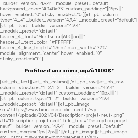
_builder_version=”4.9.4″ _module_preset=”default”
background_color=”#048a93″ custom_padding=”||15px|||”
hover_enabled=”0″ sticky_enabled=”0″][et_pb_column
type=”4_4″ _builder_version=”4.9.4″ _module_preset=”default”]
[et_pb_text _builder_version=”4.9.4″
_module_preset=”default”
header_4_font=”Montserrat|600||on|||||”
header_4_text_color=”#FFFFFF”
header_4_line_height=”1.5em” max_width=”77%”
module_alignment=”center” hover_enabled=”0″
sticky_enabled=”0″]
Profitez d’une prime juqu’à 1000€*
* Voir les conditions
[/et_pb_text][/et_pb_column][/et_pb_row][et_pb_row
column_structure=”1_2,1_2″ _builder_version=”4.9.4″
_module_preset=”default” custom_padding=”10px|||||”]
[et_pb_column type=”1_2″ _builder_version=”4.9.4″
_module_preset=”default”][et_pb_image
src=”https://www.brun-immobilier-neuf.fr/wp-
content/uploads/2021/04/Description-projet-neuf-.png”
alt=”Description projet neuf” title_text=”Description projet
neuf” _builder_version=”4.9.4″ _module_preset=”default”
custom_margin=”1px||7px|||”][/et_pb_image][et_pb_image
src=”https://www.brun-immobilier-neuf.fr/wp-