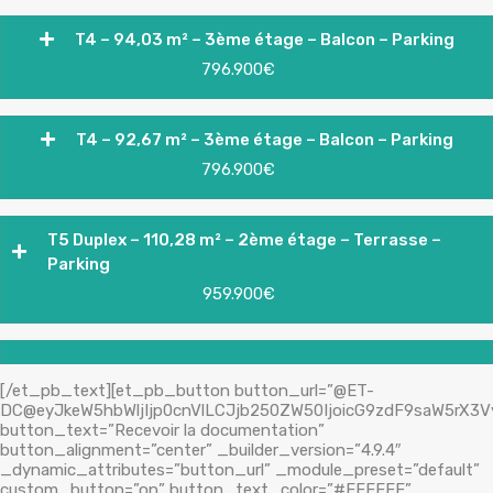
T4 – 94,03 m² – 3ème étage – Balcon – Parking
796.900€
T4 – 92,67 m² – 3ème étage – Balcon – Parking
796.900€
T5 Duplex – 110,28 m² – 2ème étage – Terrasse –
Parking
959.900€
[/et_pb_text][et_pb_button button_url=”@ET-
DC@eyJkeW5hbWljIjp0cnVlLCJjb250ZW50IjoicG9zdF9saW5rX3V
button_text=”Recevoir la documentation”
button_alignment=”center” _builder_version=”4.9.4″
_dynamic_attributes=”button_url” _module_preset=”default”
custom_button=”on” button_text_color=”#FFFFFF”