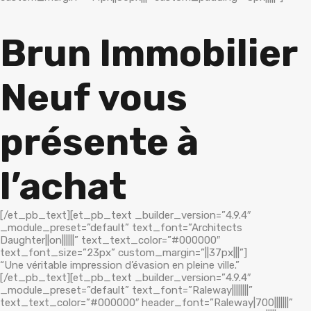
Brun Immobilier
Neuf vous
présente à
l’achat
[/et_pb_text][et_pb_text _builder_version=”4.9.4″
_module_preset=”default” text_font=”Architects
Daughter||on||||||” text_text_color=”#000000″
text_font_size=”23px” custom_margin=”||37px|||”]
“Une véritable impression d’évasion en pleine ville.”
[/et_pb_text][et_pb_text _builder_version=”4.9.4″
_module_preset=”default” text_font=”Raleway||||||||”
text_text_color=”#000000″ header_font=”Raleway|700|||||||”