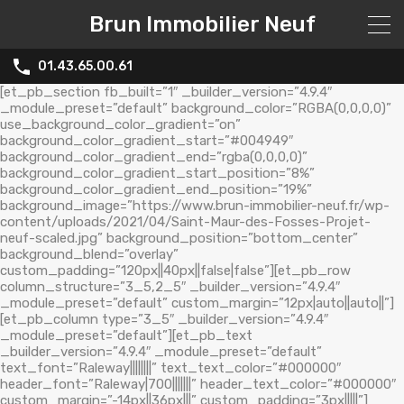
Brun Immobilier Neuf
01.43.65.00.61
[et_pb_section fb_built=”1″ _builder_version=”4.9.4″
_module_preset=”default” background_color=”RGBA(0,0,0,0)”
use_background_color_gradient=”on”
background_color_gradient_start=”#004949″
background_color_gradient_end=”rgba(0,0,0,0)”
background_color_gradient_start_position=”8%”
background_color_gradient_end_position=”19%”
background_image=”https://www.brun-immobilier-neuf.fr/wp-
content/uploads/2021/04/Saint-Maur-des-Fosses-Projet-
neuf-scaled.jpg” background_position=”bottom_center”
background_blend=”overlay”
custom_padding=”120px||40px||false|false”][et_pb_row
column_structure=”3_5,2_5″ _builder_version=”4.9.4″
_module_preset=”default” custom_margin=”12px|auto||auto||”]
[et_pb_column type=”3_5″ _builder_version=”4.9.4″
_module_preset=”default”][et_pb_text
_builder_version=”4.9.4″ _module_preset=”default”
text_font=”Raleway||||||||” text_text_color=”#000000″
header_font=”Raleway|700|||||||” header_text_color=”#000000″
custom_margin=”-14px||36px|||” custom_padding=”3px|||||”]