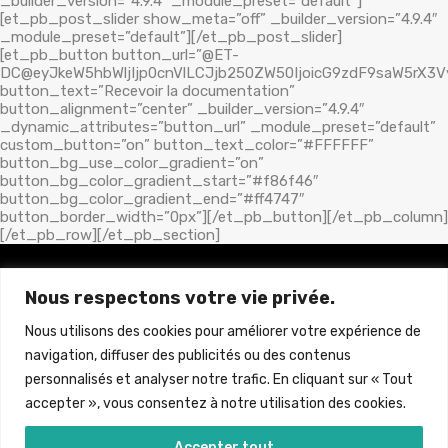
_builder_version=”4.9.4″ _module_preset=”default”]
[et_pb_post_slider show_meta=”off” _builder_version=”4.9.4″
_module_preset=”default”][/et_pb_post_slider]
[et_pb_button button_url=”@ET-
DC@eyJkeW5hbWljIjp0cnVlLCJjb250ZW50IjoicG9zdF9saW5rX3V
button_text=”Recevoir la documentation”
button_alignment=”center” _builder_version=”4.9.4″
_dynamic_attributes=”button_url” _module_preset=”default”
custom_button=”on” button_text_color=”#FFFFFF”
button_bg_use_color_gradient=”on”
button_bg_color_gradient_start=”#f86f46″
button_bg_color_gradient_end=”#ff4747″
button_border_width=”0px”][/et_pb_button][/et_pb_column]
[/et_pb_row][/et_pb_section]
Nous respectons votre vie privée.
Brun Immobilier Neuf
La référence de l'immobilier Neuf à Prix Direct Promoteur
Nous utilisons des cookies pour améliorer votre expérience de
navigation, diffuser des publicités ou des contenus
personnalisés et analyser notre trafic. En cliquant sur « Tout
accepter », vous consentez à notre utilisation des cookies.
MENTIONS LEGALES
&
POLITIQUE DE PROTECTION DE
Accepter tout