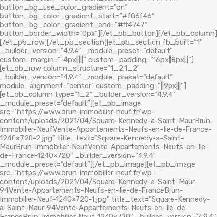
button_bg_use_color_gradient=”on”
button_bg_color_gradient_start=”#f86f46″
button_bg_color_gradient_end=”#ff4747″
button_border_width=”0px”][/et_pb_button][/et_pb_column]
[/et_pb_row][/et_pb_section][et_pb_section fb_built=”1″
_builder_version=”4.9.4″ _module_preset=”default”
custom_margin=”-4px|||||” custom_padding=”16px||8px|||”]
[et_pb_row column_structure=”1_2,1_2″
_builder_version=”4.9.4″ _module_preset=”default”
module_alignment=”center” custom_padding=”||9px|||”]
[et_pb_column type=”1_2″ _builder_version=”4.9.4″
_module_preset=”default”][et_pb_image
src=”https://www.brun-immobilier-neuf.fr/wp-
content/uploads/2021/04/Square-Kennedy-a-Saint-MaurBrun-
Immobilier-NeufVente-Appartements-Neufs-en-Ile-de-France-
1240×720-2.jpg” title_text=”Square-Kennedy-a-Saint-
MaurBrun-Immobilier-NeufVente-Appartements-Neufs-en-Ile-
de-France-1240×720″ _builder_version=”4.9.4″
_module_preset=”default”][/et_pb_image][et_pb_image
src=”https://www.brun-immobilier-neuf.fr/wp-
content/uploads/2021/04/Square-Kennedy-a-Saint-Maur-
94Vente-Appartements-Neufs-en-Ile-de-FranceBrun-
Immobilier-Neuf-1240×720-1.jpg” title_text=”Square-Kennedy-
a-Saint-Maur-94Vente-Appartements-Neufs-en-Ile-de-
FranceBrun-Immobilier-Neuf-1240×720″ _builder_version=”4.9.4″