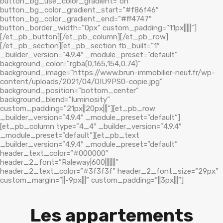
button_bg_use_color_gradient=”on”
button_bg_color_gradient_start=”#f86f46″
button_bg_color_gradient_end=”#ff4747″
button_border_width=”0px” custom_padding=”11px|||||”]
[/et_pb_button][/et_pb_column][/et_pb_row]
[/et_pb_section][et_pb_section fb_built=”1″
_builder_version=”4.9.4″ _module_preset=”default”
background_color=”rgba(0,165,154,0.74)”
background_image=”https://www.brun-immobilier-neuf.fr/wp-
content/uploads/2021/04/OIU9PS0-copie.jpg”
background_position=”bottom_center”
background_blend=”luminosity”
custom_padding=”21px||20px|||”][et_pb_row
_builder_version=”4.9.4″ _module_preset=”default”]
[et_pb_column type=”4_4″ _builder_version=”4.9.4″
_module_preset=”default”][et_pb_text
_builder_version=”4.9.4″ _module_preset=”default”
header_text_color=”#000000″
header_2_font=”Raleway|600|||||||”
header_2_text_color=”#3f3f3f” header_2_font_size=”29px”
custom_margin=”||-9px|||” custom_padding=”||3px|||”]
Les appartements