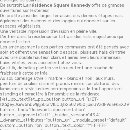
distingué du quartier.
De surcroit
La résidence Square Kennedy
offre de grandes
ouvertures sur l’extérieur.
On profite ainsi des larges terrasses des derniers étages mais
également des balcons et des loggias qui donnent sur les
espaces végétalisés.
Une véritable impression d’évasion en pleine ville.
L’entrée dans la résidence se fait par des halls majestueux qui
donnent le ton.
Les aménagements des parties communes ont été pensés avec
soin et offrent une sensation d’espace : plusieurs halls d’entrée
avec une double hauteur, clairs et aérés avec leurs immenses
baies vitrées, vous accueillent chez vous.
Ça et là, de belles plantes vertes ajoutent une touche de
fraîcheur à cette entrée.
Au sol, carrelage style « marbre » blanc et noir ; aux murs,
peinture de couleur claire et grands miroirs ; au plafond, des
luminaires « style lustres contemporains », le tout apportant
standing et caractère à l’ensemble de la résidence.
[/et_pb_text][et_pb_button button_url=”@ET-
DC@eyJkeW5hbWljIjp0cnVlLCJjb250ZW50IjoicG9zdF9saW5rX3V
button_text=”Recevoir la documentation”
button_alignment=”left” _builder_version=”4.9.4″
_dynamic_attributes=”button_url” _module_preset=”default”
custom_button=”on” button_text_color=”#FFFFFF”