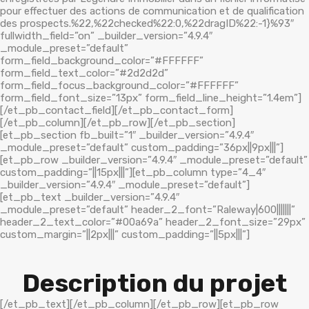
pour effectuer des actions de communication et de qualification
des prospects.%22,%22checked%22:0,%22dragID%22:-1}%93″
fullwidth_field=”on” _builder_version=”4.9.4″
_module_preset=”default”
form_field_background_color=”#FFFFFF”
form_field_text_color=”#2d2d2d”
form_field_focus_background_color=”#FFFFFF”
form_field_font_size=”13px” form_field_line_height=”1.4em”]
[/et_pb_contact_field][/et_pb_contact_form]
[/et_pb_column][/et_pb_row][/et_pb_section]
[et_pb_section fb_built=”1″ _builder_version=”4.9.4″
_module_preset=”default” custom_padding=”36px||9px|||”]
[et_pb_row _builder_version=”4.9.4″ _module_preset=”default”
custom_padding=”||15px|||”][et_pb_column type=”4_4″
_builder_version=”4.9.4″ _module_preset=”default”]
[et_pb_text _builder_version=”4.9.4″
_module_preset=”default” header_2_font=”Raleway|600|||||||”
header_2_text_color=”#00a69a” header_2_font_size=”29px”
custom_margin=”||2px|||” custom_padding=”||5px|||”]
Description du projet
[/et_pb_text][/et_pb_column][/et_pb_row][et_pb_row