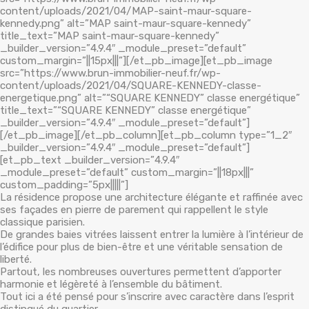
content/uploads/2021/04/MAP-saint-maur-square-
kennedy.png” alt=”MAP saint-maur-square-kennedy”
title_text=”MAP saint-maur-square-kennedy”
_builder_version=”4.9.4″ _module_preset=”default”
custom_margin=”||15px|||”][/et_pb_image][et_pb_image
src=”https://www.brun-immobilier-neuf.fr/wp-
content/uploads/2021/04/SQUARE-KENNEDY-classe-
energetique.png” alt=”“SQUARE KENNEDY” classe energétique”
title_text=”“SQUARE KENNEDY” classe energétique”
_builder_version=”4.9.4″ _module_preset=”default”]
[/et_pb_image][/et_pb_column][et_pb_column type=”1_2″
_builder_version=”4.9.4″ _module_preset=”default”]
[et_pb_text _builder_version=”4.9.4″
_module_preset=”default” custom_margin=”||18px|||”
custom_padding=”5px|||||”]
La résidence propose une architecture élégante et raffinée avec
ses façades en pierre de parement qui rappellent le style
classique parisien.
De grandes baies vitrées laissent entrer la lumière à l’intérieur de
l’édifice pour plus de bien-être et une véritable sensation de
liberté.
Partout, les nombreuses ouvertures permettent d’apporter
harmonie et légèreté à l’ensemble du bâtiment.
Tout ici a été pensé pour s’inscrire avec caractère dans l’esprit