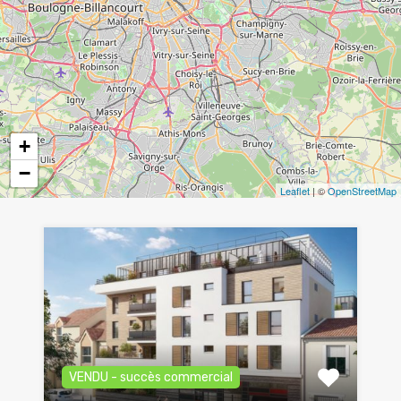
+
−
Leaflet
| ©
OpenStreetMap
VENDU - succès commercial