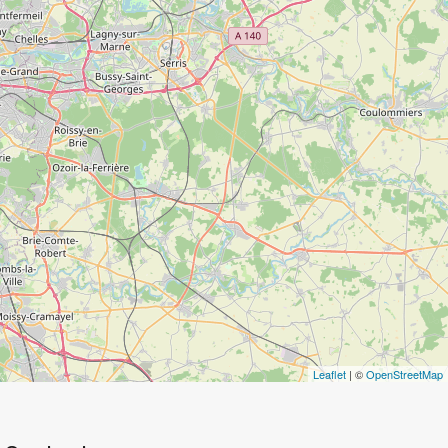
Leaflet
| ©
OpenStreetMap