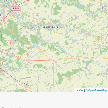
Leaflet
| ©
OpenStreetMap