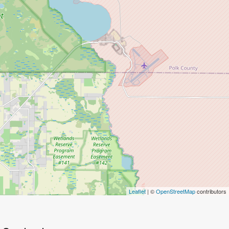
Leaflet
| ©
OpenStreetMap
contributors