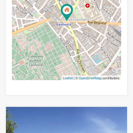
Leaflet
| ©
OpenStreetMap
contributors