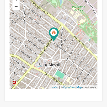
−
Leaflet
| ©
OpenStreetMap
contributors