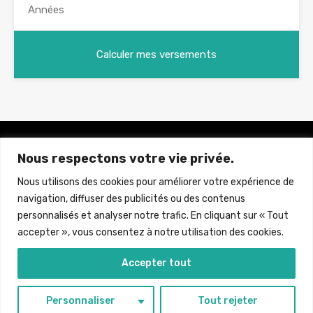
Nous respectons votre vie privée.
Brun Immobilier Neuf
La référence de l'immobilier Neuf à Prix Direct Promoteur
Nous utilisons des cookies pour améliorer votre expérience de
navigation, diffuser des publicités ou des contenus
personnalisés et analyser notre trafic. En cliquant sur « Tout
accepter », vous consentez à notre utilisation des cookies.
MENTIONS LEGALES
&
POLITIQUE DE PROTECTION DE
Accepter tout
DONNEES PERSONNELLES
© 2023. Tous droits reservés - Designed by INFINY
Personnaliser
Tout rejeter
MANAGEMENT