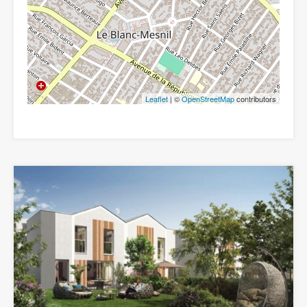
Leaflet
| ©
OpenStreetMap
contributors