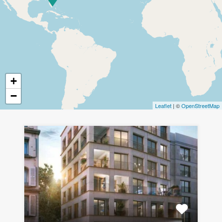
+
−
Leaflet
| ©
OpenStreetMap