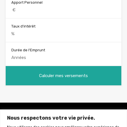
Apport Personnel
Taux d'intérêt
Durée de l'Emprunt
Nous respectons votre vie privée.
Brun Immobilier Neuf
La référence de l'immobilier Neuf à Prix Direct Promoteur