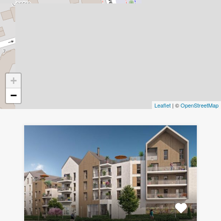
+
−
Leaflet
| ©
OpenStreetMap