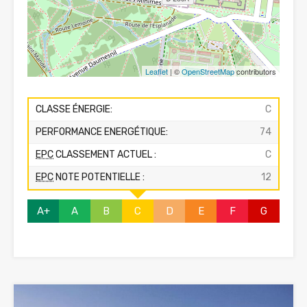
Leaflet
| ©
OpenStreetMap
contributors
CLASSE ÉNERGIE:
C
PERFORMANCE ENERGÉTIQUE:
74
EPC
CLASSEMENT ACTUEL :
C
EPC
NOTE POTENTIELLE :
12
A+
A
B
C
D
E
F
G